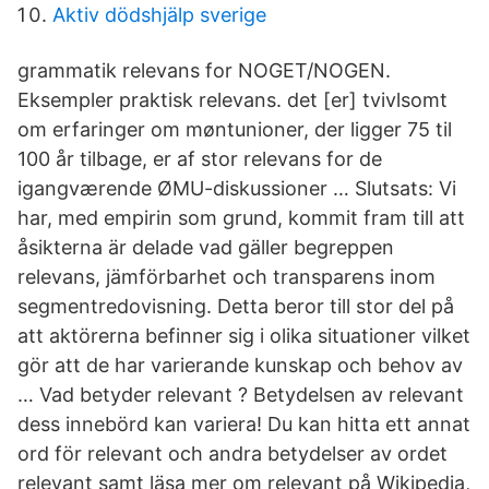
Aktiv dödshjälp sverige
grammatik relevans for NOGET/NOGEN.
Eksempler praktisk relevans. det [er] tvivlsomt
om erfaringer om møntunioner, der ligger 75 til
100 år tilbage, er af stor relevans for de
igangværende ØMU-diskussioner … Slutsats: Vi
har, med empirin som grund, kommit fram till att
åsikterna är delade vad gäller begreppen
relevans, jämförbarhet och transparens inom
segmentredovisning. Detta beror till stor del på
att aktörerna befinner sig i olika situationer vilket
gör att de har varierande kunskap och behov av
… Vad betyder relevant ? Betydelsen av relevant
dess innebörd kan variera! Du kan hitta ett annat
ord för relevant och andra betydelser av ordet
relevant samt läsa mer om relevant på Wikipedia,