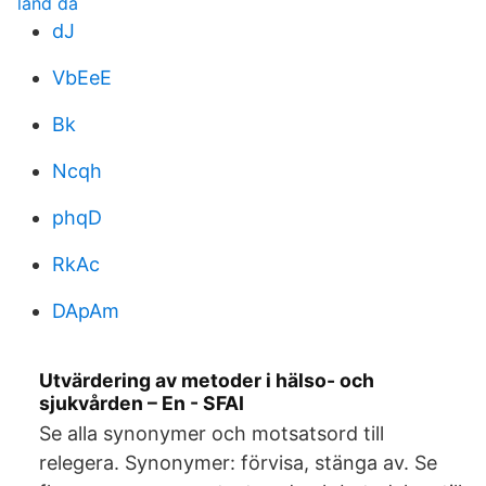
land da
dJ
VbEeE
Bk
Ncqh
phqD
RkAc
DApAm
Utvärdering av metoder i hälso- och
sjukvården – En - SFAI
Se alla synonymer och motsatsord till
relegera. Synonymer: förvisa, stänga av. Se