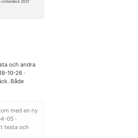
rsta och andra
18-10-26 ·
äck. Både
sutom med en ny
04-05 ·
tt testa och