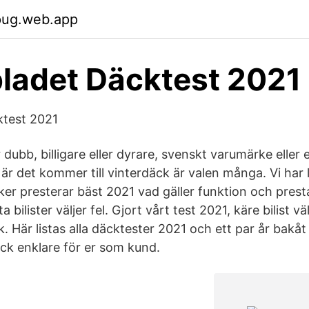
pug.web.app
ladet Däcktest 2021
ktest 2021
r dubb, billigare eller dyrare, svenskt varumärke eller 
När det kommer till vinterdäck är valen många. Vi har l
ker presterar bäst 2021 vad gäller funktion och prest
ta bilister väljer fel. Gjort vårt test 2021, käre bilist 
k. Här listas alla däcktester 2021 och ett par år bakåt i
ck enklare för er som kund.