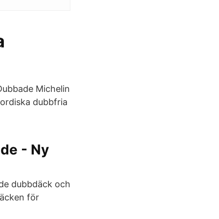
a
 Dubbade Michelin
ordiska dubbfria
de - Ny
åde dubbdäck och
däcken för