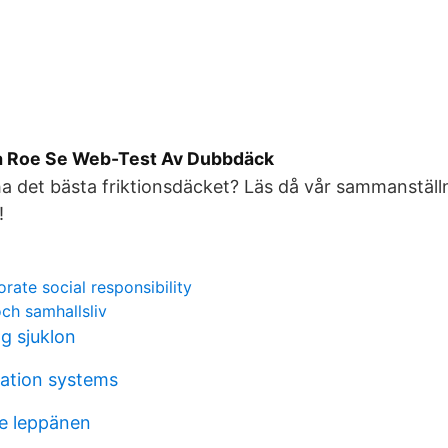
a Roe Se Web-Test Av Dubbdäck
et ha det bästa friktionsdäcket? Läs då vår sammanställ
!
rate social responsibility
och samhallsliv
g sjuklon
mation systems
lle leppänen