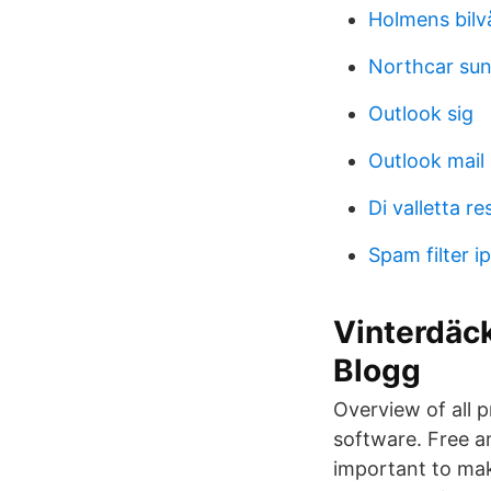
Holmens bilv
Northcar sun
Outlook sig
Outlook mail 
Di valletta r
Spam filter i
Vinterdäck
Blogg
Overview of all 
software. Free an
important to mak