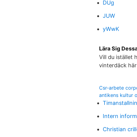
DUg
JUW
yWwK
Lära Sig Dess
Vill du iställ
vinterdäck här
Csr-arbete corpo
antikens kultur 
Timanstallnin
Intern infor
Christian cri