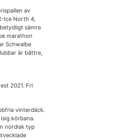
rispallen av
-Ice North 4,
 betydligt sämre
lbe marathon
var Schwalbe
ubbar är bättre,
test 2021. Fri
bfria vinterdäck.
isig körbana.
n nordisk typ
utvecklade