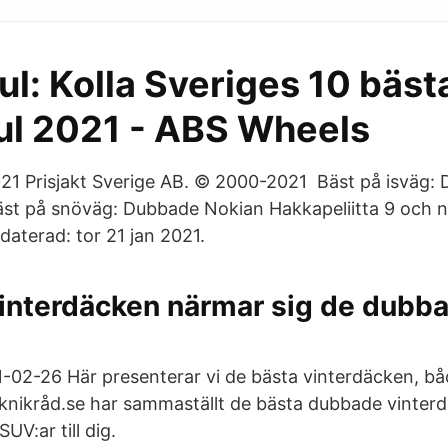
ul: Kolla Sveriges 10 bäst
jul 2021 - ABS Wheels
21 Prisjakt Sverige AB. © 2000-2021 Bäst på isväg:
äst på snöväg: Dubbade Nokian Hakkapeliitta 9 och n
aterad: tor 21 jan 2021.
vinterdäcken närmar sig de dubba
-02-26 Här presenterar vi de bästa vinterdäcken, b
eknikråd.se har sammaställt de bästa dubbade vinter
SUV:ar till dig.