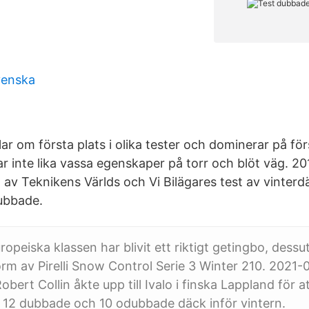
venska
ar om första plats i olika tester och dominerar på fö
ar inte lika vassa egenskaper på torr och blöt väg. 20
av Teknikens Världs och Vi Bilägares test av vinterd
ubbade.
ropeiska klassen har blivit ett riktigt getingbo, des
form av Pirelli Snow Control Serie 3 Winter 210. 2021-
bert Collin åkte upp till Ivalo i finska Lappland för a
 12 dubbade och 10 odubbade däck inför vintern.