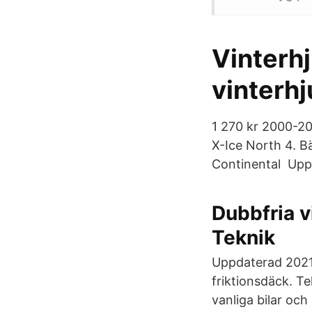
Vinterhj
vinterh
1 270 kr 2000-20
X-Ice North 4. B
Continental Uppd
Dubbfria 
Teknik
Uppdaterad 2021
friktionsdäck. T
vanliga bilar och 