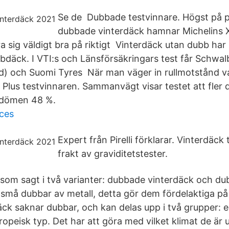
Se de Dubbade testvinnare. Högst på p
dubbade vinterdäck hamnar Michelins X
 sig väldigt bra på riktigt Vinterdäck utan dubb har
däck. I VTI:s och Länsförsäkringars test får Schwa
d) och Suomi Tyres När man väger in rullmotstånd 
Plus testvinnaren. Sammanvägt visar testet att fler d
dömen 48 %.
ices
Expert från Pirelli förklarar. Vinterdäck 
frakt av graviditetstester.
 som sagt i två varianter: dubbade vinterdäck och dub
må dubbar av metall, detta gör dem fördelaktiga på 
äck saknar dubbar, och kan delas upp i två grupper: e
opeisk typ. Det har att göra med vilket klimat de är 