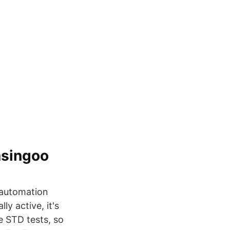
Lasingoo
 automation
y active, it's
e STD tests, so