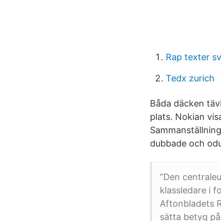
Rap texter s
Tedx zurich
Båda däcken tävl
plats. Nokian vis
Sammanställning 
dubbade och od
”Den centraleu
klassledare i 
Aftonbladets Ro
sätta betyg på