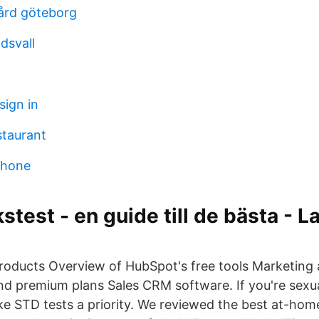
ård göteborg
dsvall
sign in
estaurant
phone
stest - en guide till de bästa - 
products Overview of HubSpot's free tools Marketing
d premium plans Sales CRM software. If you're sexuall
e STD tests a priority. We reviewed the best at-hom