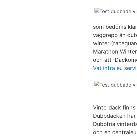
som bedöms klara
väggrepp än dubb
winter (raceguar
Marathon Winter 
och att Däckom
Vat intra eu serv
Vinterdäck finns
Dubbdäcken har s
Dubbfria vinterd
och en centraleur