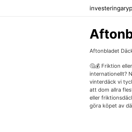
investeringary
Aftonb
Aftonbladet Däc
🤔💰 Friktion elle
internationellt? 
vinterdäck vi tyc
att dom allra fles
eller friktionsdäc
göra köpet av dä