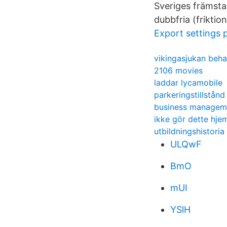
Sveriges främsta
dubbfria (friktio
Export settings 
vikingasjukan beha
2106 movies
laddar lycamobile
parkeringstillstånd
business manageme
ikke gör dette hj
utbildningshistori
ULQwF
BmO
mUI
YSlH