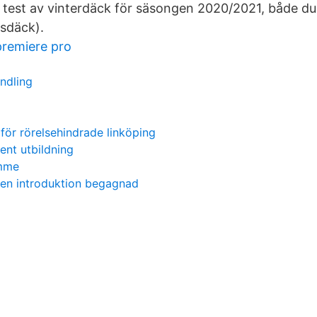
 test av vinterdäck för säsongen 2020/2021, både 
nsdäck).
premiere pro
ndling
 för rörelsehindrade linköping
nt utbildning
emme
a en introduktion begagnad