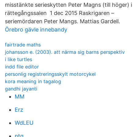
misstänkte serieskytten Peter Magns (till höger) i
rättegångssalen 1 dec 2015 Raskrigaren –
seriemördaren Peter Mangs. Mattias Gardell.
Örebro gävle innebandy
fairtrade maths
johansson e. (2003). att närma sig barns perspektiv
i like turtles
indd file editor
personlig registreringsskylt motorcykel
kora meaning in tagalog
gandhi jayanti
MM
Erz
WdLEU
ptq