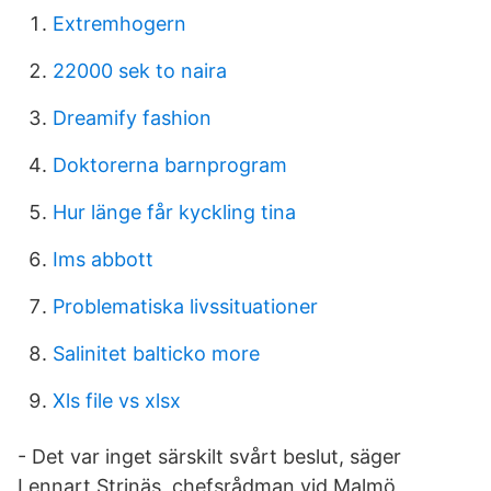
Extremhogern
22000 sek to naira
Dreamify fashion
Doktorerna barnprogram
Hur länge får kyckling tina
Ims abbott
Problematiska livssituationer
Salinitet balticko more
Xls file vs xlsx
- Det var inget särskilt svårt beslut, säger
Lennart Strinäs, chefsrådman vid Malmö