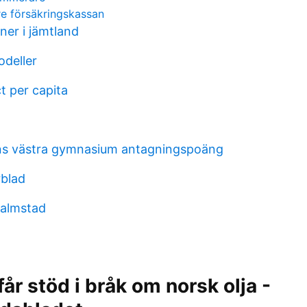
re försäkringskassan
er i jämtland
deller
t per capita
s västra gymnasium antagningspoäng
blad
halmstad
år stöd i bråk om norsk olja -