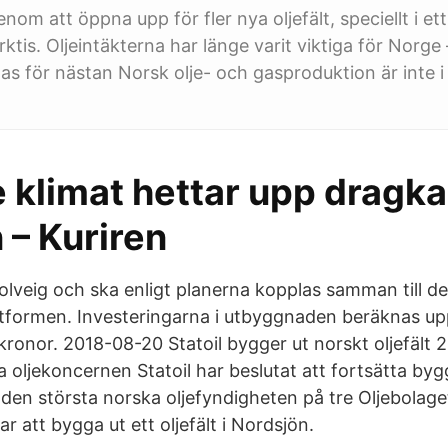
om att öppna upp för fler nya oljefält, speciellt i ett
tis. Oljeintäkterna har länge varit viktiga för Norge 
gas för nästan Norsk olje- och gasproduktion är inte i
 klimat hettar upp drag
 – Kuriren
olveig och ska enligt planerna kopplas samman till de
tformen. Investeringarna i utbyggnaden beräknas uppg
kronor. 2018-08-20 Statoil bygger ut norskt oljefält 
oljekoncernen Statoil har beslutat att fortsätta bygg
den största norska oljefyndigheten på tre Oljebolage
r att bygga ut ett oljefält i Nordsjön.