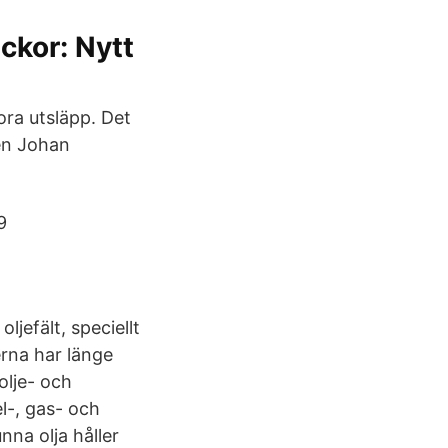
ckor: Nytt
ora utsläpp. Det
en Johan
9
jefält, speciellt
erna har länge
olje- och
l-, gas- och
nna olja håller