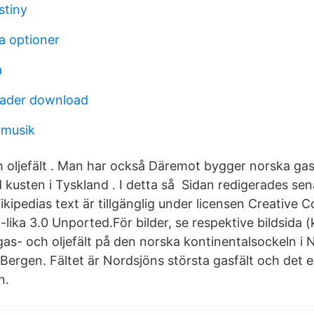
stiny
a optioner
a
eader download
 musik
 oljefält . Man har också Däremot bygger norska ga
d kusten i Tyskland . I detta så Sidan redigerades se
Wikipedias text är tillgänglig under licensen Creativ
ika 3.0 Unported.För bilder, se respektive bildsida (k
t gas- och oljefält på den norska kontinentalsockeln i
ergen. Fältet är Nordsjöns största gasfält och det el
n.