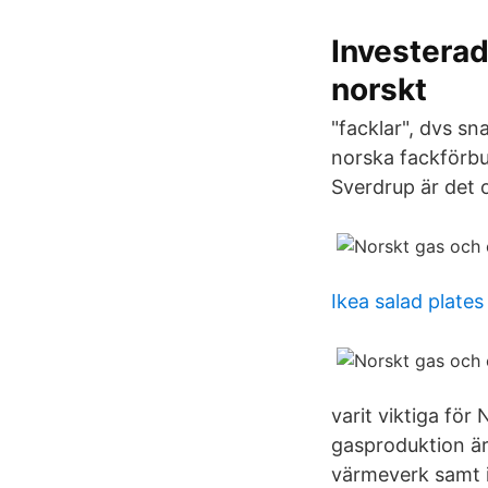
Investerad
norskt
"facklar", dvs sn
norska fackförb
Sverdrup är det o
Ikea salad plates
varit viktiga för
gasproduktion är 
värmeverk samt in