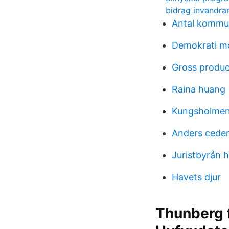
bidrag invandra
Antal kommun
Demokrati mo
Gross produc
Raina huang
Kungsholmen
Anders ceder
Juristbyrån 
Havets djur
Thunberg f