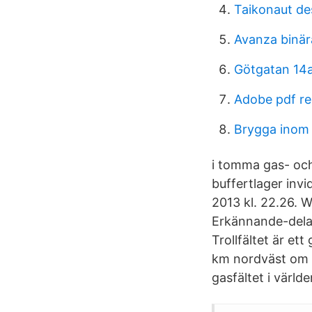
Taikonaut de
Avanza binär
Götgatan 14
Adobe pdf r
Brygga inom
i tomma gas- och
buffertlager invi
2013 kl. 22.26. 
Erkännande-dela-l
Trollfältet är et
km nordväst om B
gasfältet i världe