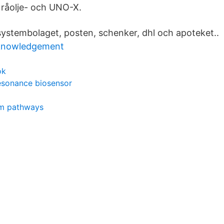
 råolje- och UNO-X.
systembolaget, posten, schenker, dhl och apoteket..
cknowledgement
ok
esonance biosensor
m pathways