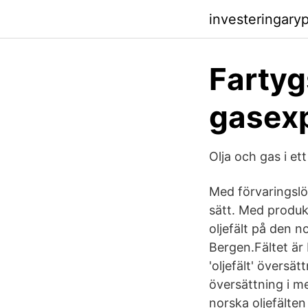
investeringary
Fartyg
gasexp
Olja och gas i et
Med förvaringslö
sätt. Med produkt
oljefält på den 
Bergen.Fältet är 
'oljefält' översä
översättning i me
norska oljefälten