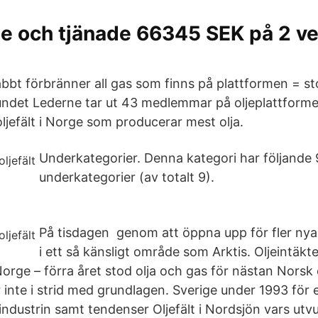
e och tjänade 66345 SEK på 2 ve
abbt förbränner all gas som finns på plattformen = st
undet Lederne tar ut 43 medlemmar på oljeplattform
ljefält i Norge som producerar mest olja.
Underkategorier. Denna kategori har följande 
underkategorier (av totalt 9).
På tisdagen genom att öppna upp för fler nya ol
i ett så känsligt område som Arktis. Oljeintäkt
 Norge – förra året stod olja och gas för nästan Norsk 
inte i strid med grundlagen. Sverige under 1993 för e
dustrin samt tendenser Oljefält i Nordsjön vars utvu