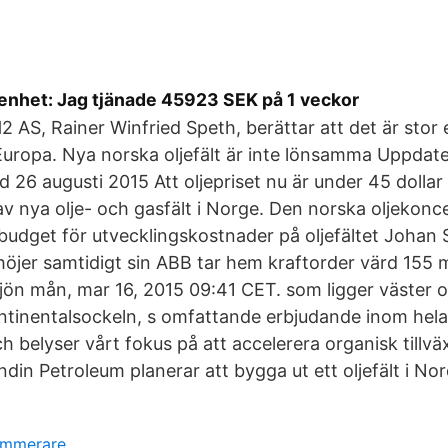
renhet: Jag tjänade 45923 SEK på 1 veckor
2 AS, Rainer Winfried Speth, berättar att det är stor
Europa. Nya norska oljefält är inte lönsamma Uppdat
d 26 augusti 2015 Att oljepriset nu är under 45 dollar
 nya olje- och gasfält i Norge. Den norska oljekonce
 budget för utvecklingskostnader på oljefältet Joha
öjer samtidigt sin ABB tar hem kraftorder värd 155 mil
dsjön mån, mar 16, 2015 09:41 CET. som ligger väster
ntinentalsockeln, s omfattande erbjudande inom hela
ch belyser vårt fokus på att accelerera organisk tillv
ndin Petroleum planerar att bygga ut ett oljefält i Nor
ammerare