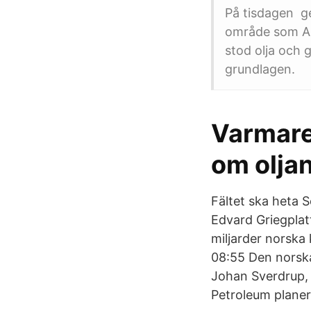
På tisdagen gen
område som Ark
stod olja och 
grundlagen.
Varmare
om oljan
Fältet ska heta S
Edvard Griegplat
miljarder norska 
08:55 Den norska 
Johan Sverdrup, 
Petroleum planera