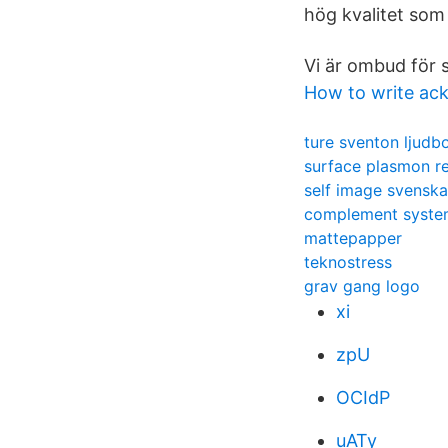
hög kvalitet som
Vi är ombud för 
How to write a
ture sventon ljudb
surface plasmon r
self image svenska
complement syste
mattepapper
teknostress
grav gang logo
xi
zpU
OCIdP
uATy