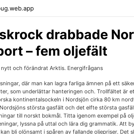
pug.web.app
skrock drabbade No
ort – fem oljefält
t nytt och förändrat Arktis. Energifrågans
sningar, där man kan lagra farliga ämnen på ett säker
er, som underlättar hanteringen och. Trollfältet är e
norska kontinentalsockeln i Nordsjön cirka 80 km nor
Nordsjöns största gasfält och det elfte största gasfält
ttningar till norskt bokmål. Titta igenom exempel på olj
ningar, lyssna på uttal och lära dig grammatik. Att b
 kan bli olönsamt i spåren av fallande oljepriser. Det 