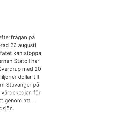
 efterfrågan på
erad 26 augusti
 fatet kan stoppa
rnen Statoil har
n Sverdrup med 20
joner dollar till
 om Stavanger på
 värdekedjan för
äxt genom att …
dsjön.