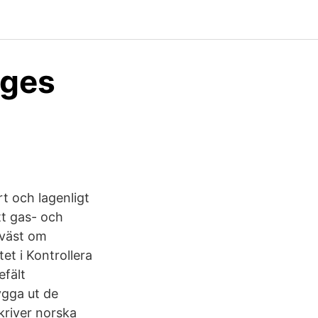
rges
t och lagenligt
tt gas- och
dväst om
et i Kontrollera
efält
ygga ut de
skriver norska