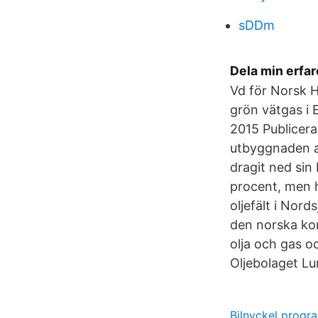
sDDm
Dela min erfa
Vd för Norsk H
grön vätgas i 
2015 Publicera
utbyggnaden av
dragit ned sin
procent, men h
oljefält i Nor
den norska ko
olja och gas o
Oljebolaget Lu
Bilnyckel progr