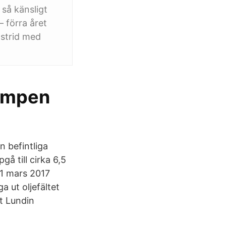
 så känsligt
– förra året
 strid med
kampen
n befintliga
å till cirka 6,5
21 mars 2017
a ut oljefältet
t Lundin