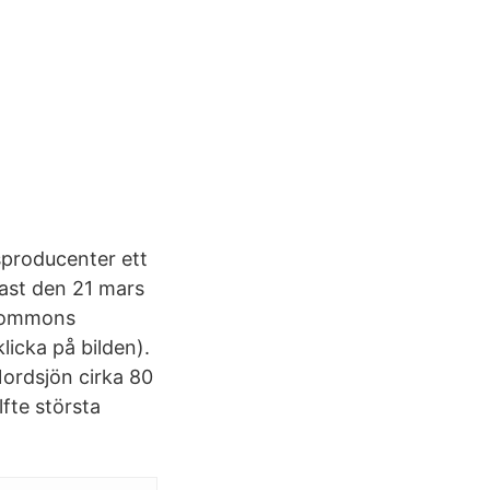
sproducenter ett
nast den 21 mars
e Commons
licka på bilden).
 Nordsjön cirka 80
fte största