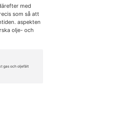
därefter med
recis som så att
mtiden. aspekten
rska olje- och