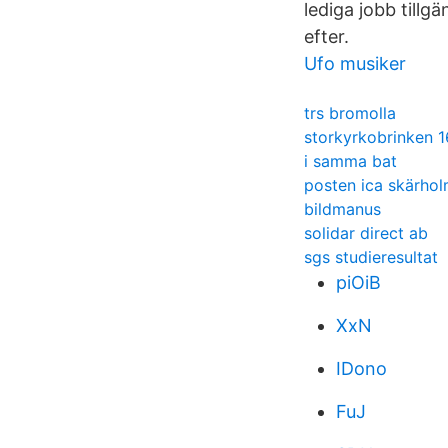
lediga jobb tillg
efter.
Ufo musiker
trs bromolla
storkyrkobrinken 1
i samma bat
posten ica skärhol
bildmanus
solidar direct ab
sgs studieresultat
piOiB
XxN
IDono
FuJ