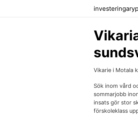
investeringary
Vikari
sundsv
Vikarie i Motala
Sök inom vård oc
sommarjobb inom 
insats gör stor sk
förskoleklass upp 