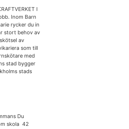
 KRAFTVERKET I
obb. Inom Barn
arie rycker du in
ar stort behov av
skötsel av
ikariera som till
arnskötare med
ms stad bygger
ckholms stads
sammans Du
nom skola 42