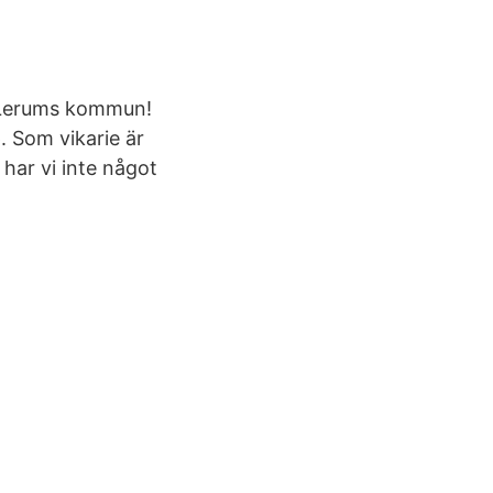
 i Lerums kommun!
. Som vikarie är
 har vi inte något