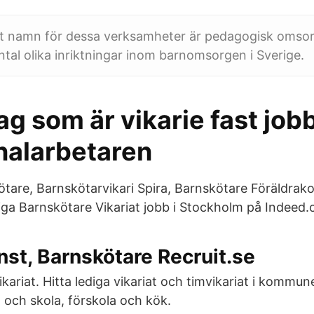
 namn för dessa verksamheter är pedagogisk omsorg
antal olika inriktningar inom barnomsorgen i Sverige.
jag som är vikarie fast job
alarbetaren
ötare, Barnskötarvikari Spira, Barnskötare Föräldrako
ga Barnskötare Vikariat jobb i Stockholm på Indeed.
änst, Barnskötare Recruit.se
ikariat. Hitta lediga vikariat och timvikariat i kommu
och skola, förskola och kök.