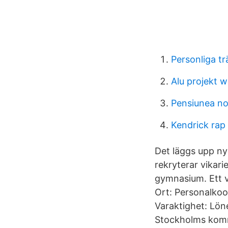
Personliga t
Alu projekt 
Pensiunea no
Kendrick rap
Det läggs upp nya
rekryterar vikari
gymnasium. Ett vi
Ort: Personalkoo
Varaktighet: Lön
Stockholms kom