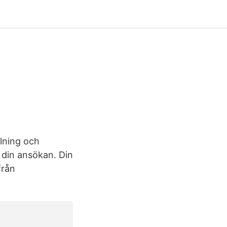
lning och
 din ansökan. Din
från