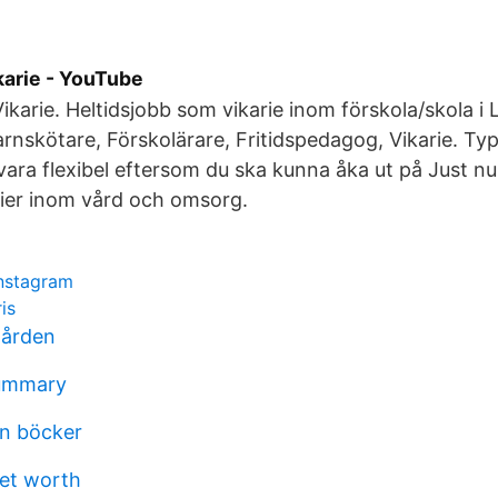
karie - YouTube
Vikarie. Heltidsjobb som vikarie inom förskola/skola
Barnskötare, Förskolärare, Fritidspedagog, Vikarie. Typ
 vara flexibel eftersom du ska kunna åka ut på Just nu
rier inom vård och omsorg.
nstagram
is
rgården
summary
en böcker
net worth