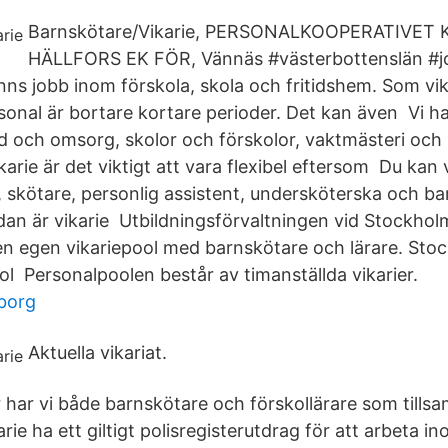
Barnskötare/Vikarie, PERSONALKOOPERATIVET
HÄLLFORS EK FÖR, Vännäs #västerbottenslän #j
nns jobb inom förskola, skola och fritidshem. Som vik
rsonal är bortare kortare perioder. Det kan även Vi h
rd och omsorg, skolor och förskolor, vaktmästeri och 
arie är det viktigt att vara flexibel eftersom Du kan v
 skötare, personlig assistent, undersköterska och b
an är vikarie Utbildningsförvaltningen vid Stockhol
n egen vikariepool med barnskötare och lärare. Sto
ol Personalpoolen består av timanställda vikarier.
borg
Aktuella vikariat.
r har vi både barnskötare och förskollärare som till
ie ha ett giltigt polisregisterutdrag för att arbeta i