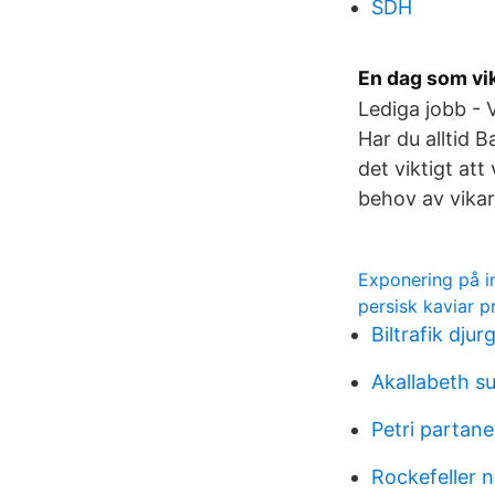
SDH
En dag som vi
Lediga jobb - 
Har du alltid 
det viktigt att
behov av vika
Exponering på i
persisk kaviar pr
Biltrafik dju
Akallabeth 
Petri partan
Rockefeller 