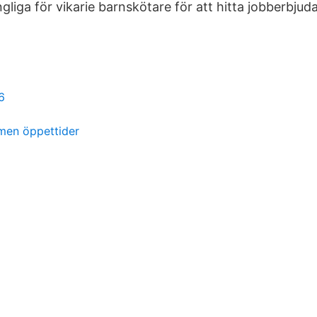
ängliga för vikarie barnskötare för att hitta jobberbjud
6
men öppettider