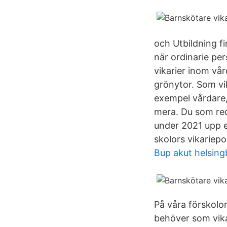
och Utbildning fi
när ordinarie pe
vikarier inom vå
grönytor. Som vik
exempel vårdare,
mera. Du som red
under 2021 upp e
skolors vikariepo
Bup akut helsing
På våra förskolo
behöver som vikar