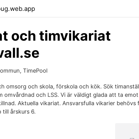
pug.web.app
at och timvikariat
all.se
 kommun, TimePool
h omsorg och skola, förskola och kök. Sök timanstäl
omvårdnad och LSS. Vi är väldigt glada att ta emot
illnad. Aktuella vikariat. Ansvarsfulla vikarier behövs 
till årskurs 6.