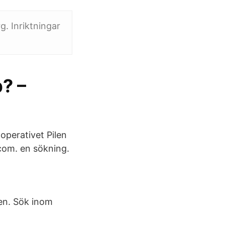
. Inriktningar
b? –
operativet Pilen
com. en sökning.
nen. Sök inom