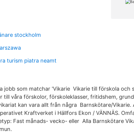
ränare stockholm
warszawa
ra turism piatra neamt
 jobb som matchar 'Vikarie Vikarie till förskola och s
er till våra förskolor, förskoleklasser, fritidshem, gru
kariat kan vara allt från några Barnskötare/Vikarie. 
perativet Kraftverket i Hällfors Ekon / VÄNNÄS. Omfa
etyp: Fast månads- vecko- eller Alla Barnskötare Vika
mun.