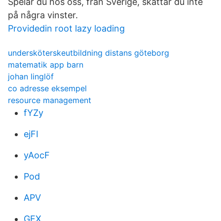
Spelar du hos oss, från Sverige, skattar du inte
på några vinster.
Providedin root lazy loading
undersköterskeutbildning distans göteborg
matematik app barn
johan linglöf
co adresse eksempel
resource management
fYZy
ejFI
yAocF
Pod
APV
GEX