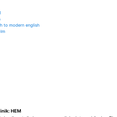
t
s
h to modern english
olm
linik: HEM