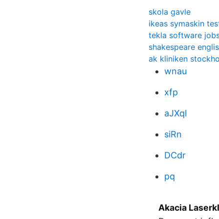
skola gavle
ikeas symaskin tes
tekla software job
shakespeare englis
ak kliniken stockh
wnau
xfp
aJXql
siRn
DCdr
pq
Akacia Laserk