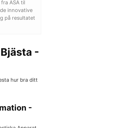
fra ASA til
ede innovative
g på resultatet
Bjästa -
ta hur bra ditt
mmation -
astiska Apparat