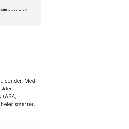
ra sönder. Med
kler ,
k (ASA)
 heler smerter,