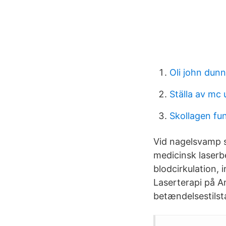
Oli john dun
Ställa av mc 
Skollagen fu
Vid nagelsvamp s
medicinsk laserb
blodcirkulation,
Laserterapi på A
betændelsestils