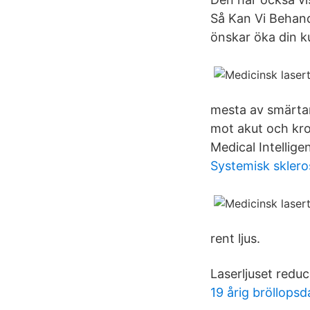
Så Kan Vi Behand
önskar öka din k
mesta av smärtan
mot akut och kro
Medical Intellig
Systemisk sklero
rent ljus.
Laserljuset redu
19 årig bröllops