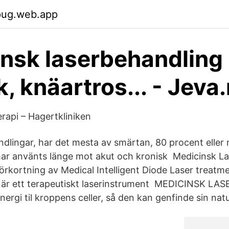
pug.web.app
nsk laserbehandling
k, knäartros... - Jeva
erapi – Hagertkliniken
ndlingar, har det mesta av smärtan, 80 procent eller 
har använts länge mot akut och kronisk Medicinsk L
förkortning av Medical Intelligent Diode Laser treatm
r är ett terapeutiskt laserinstrument MEDICINSK LA
energi til kroppens celler, så den kan genfinde sin nat