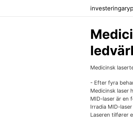
investeringary
Medici
ledvär
Medicinsk lasert
- Efter fyra beha
Medicinsk laser 
MID-laser är en 
Irradia MID-lase
Laseren tilfører 