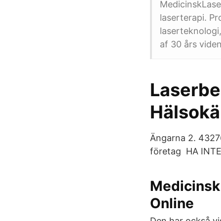
MedicinskLaser
laserterapi. P
laserteknologi
af 30 års vide
Laserbeh
Hälsokä
Ängarna 2. 43276
företag HA INT
Medicinsk 
Online
Den har också vi