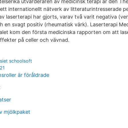
telserika utvärderaren av medicinsk terapi är den T
ett internationellt nätverk av litteraturintresserade p
v laserterapi har gjorts, varav två varit negativa (ve
ch en svagt positiv (rheumatisk värk). Laserterapi Med
let kom den första medicinska rapporten om att lase
ffekter på celler och vävnad.
iet schoolsoft
021
roller är föråldrade
t
atser
av mjölkpaket