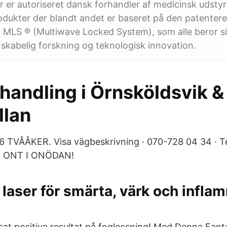
 er autoriseret dansk forhandler af medicinsk udstyr 
rodukter der blandt andet er baseret på den patenter
, MLS ® (Multiwave Locked System), som alle beror si
nskabelig forskning og teknologisk innovation.
andling i Örnsköldsvik & 
llan
 TVÅÅKER. Visa vägbeskrivning · 070-728 04 34 · Tes
E ONT I ONÖDAN!
laser för smärta, värk och infla
sat positiva resultat på foglossning! Med Denna Fant