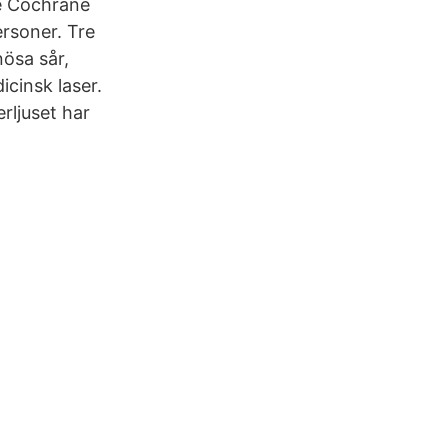
he Cochrane
ersoner. Tre
nösa sår,
icinsk laser.
rljuset har