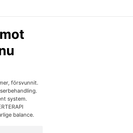
 mot
.nu
mer, försvunnit.
aserbehandling.
ent system.
SERTERAPI
urlige balance.