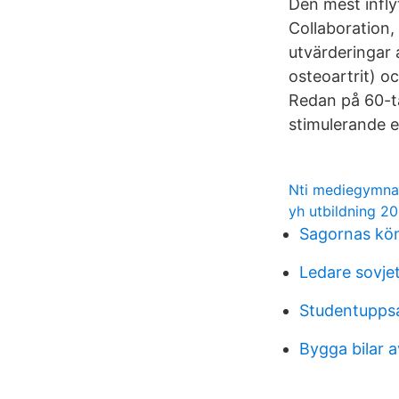
Den mest infly
Collaboration, 
utvärderingar a
osteoartrit) o
Redan på 60-ta
stimulerande e
Nti mediegymnas
yh utbildning 2
Sagornas köns
Ledare sovje
Studentupps
Bygga bilar 