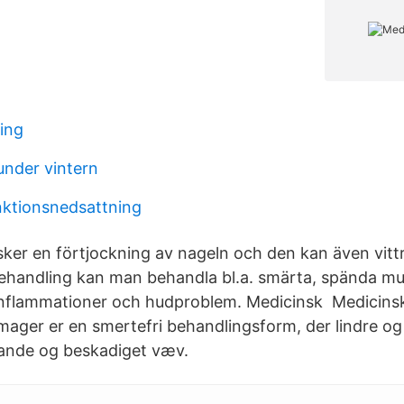
ning
under vintern
nktionsnedsattning
ker en förtjockning av nageln och den kan även vitt
ehandling kan man behandla bl.a. smärta, spända mus
 inflammationer och hudproblem. Medicinsk Medicins
mager er en smertefri behandlingsform, der lindre og
tande og beskadiget væv.