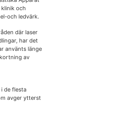
klinik och
el-och ledvärk.
åden där laser
dlingar, har det
ar använts länge
kortning av
i de flesta
som avger ytterst